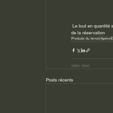
 Le tout en quantité suffisante pour faire un apéro copieux  adapté au nombre de personnes 
de la réservation 
Produits du terroir
Apéro
E
Posts récents