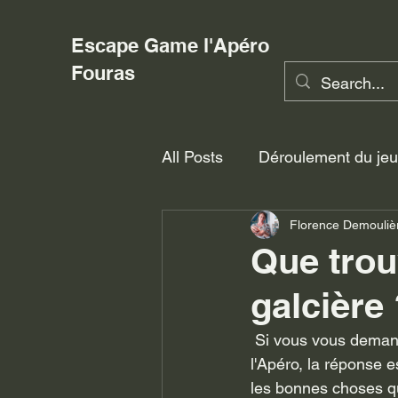
Escape Game l'Apéro
Fouras
All Posts
Déroulement du jeu
Florence Demouliè
Que trou
galcière
 Si vous vous demandez ce qu'il y a dans la glacière du chapitre 2 de l'Escape Game 
l'Apéro, la réponse 
les bonnes choses qu