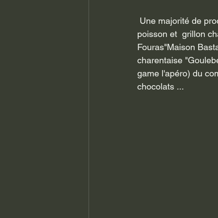
 Une majorité de produits du terroir, fromage de chèvre "l'atelier de la Sèvre", terrine de 
poisson et  grillon c
Fouras"Maison Bastar
charentaise "Goulebe
game l'apéro) du com
chocolats ... 