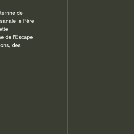
isanale le Père 
ette 
ne de l'Escape 
bons, des 